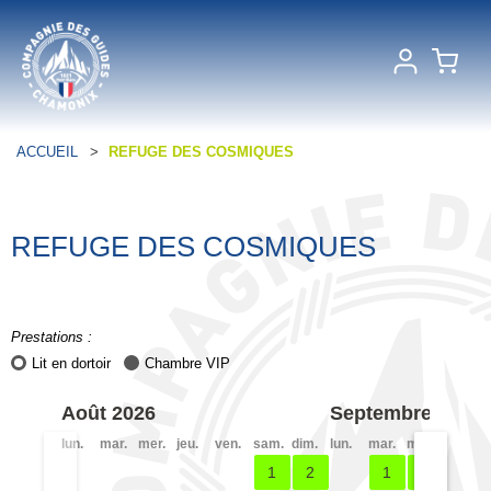
ACCUEIL
>
REFUGE DES COSMIQUES
REFUGE DES COSMIQUES
Prestations :
Lit en dortoir
Chambre VIP
Août 2026
Septembre 2026
lun.
mar.
mer.
jeu.
ven.
sam.
dim.
lun.
mar.
mer.
jeu.
v
1
2
1
2
3