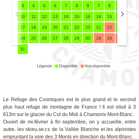
3
4
5
6
7
8
9
7
8
9
10
10
11
12
13
14
15
16
14
15
16
17
17
18
19
20
21
22
23
21
22
23
24
24
25
26
27
28
29
30
28
29
30
31
Légende :
Disponible
Non disponible
PRÉSENTATION
Le Refuge des Cosmiques est le plus grand et le second
plus haut refuge de montagne de France ! Il est situé à 3
613m sur le glacier du Col du Midi à Chamonix Mont-Blanc.
Ouvert de mi-février à fin septembre, on y accueille, entre
autre, les skieu.se.r.s de la Vallée Blanche et les alpinistes
empruntant la voie des 3 Monts en direction du Mont-Blanc.